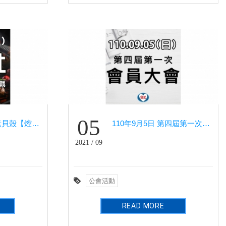
05
110年10月31日 老貝殼【焢窯搶金戰】 - 健行社
110年9月5日 第四屆第一次會員大會－鉑宴會館
2021 / 09
公會活動
READ MORE