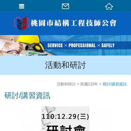
會員登入
會員登入(燈箱)
加入會員
忘記密碼
活動和研討
密碼修改
訂單查詢
活動和研討
民國110年
研討/講習資訊
個人資料修改
研討/講習資訊
會員登出
填寫匯款通知