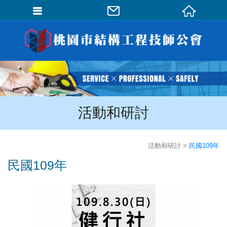
會員登入
會員登入(燈箱)
加入會員
忘記密碼
活動和研討
密碼修改
訂單查詢
活動和研討
民國109年
個人資料修改
民國109年
會員登出
填寫匯款通知