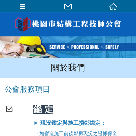
會員登入
會員登入(燈箱)
加入會員
忘記密碼
關於我們
密碼修改
訂單查詢
公會服務項目
個人資料修改
會員登出
鑑 定
填寫匯款通知
► 現況鑑定與
施工損鄰鑑定
：
- 如營造施工前後鄰房現況之證據保全