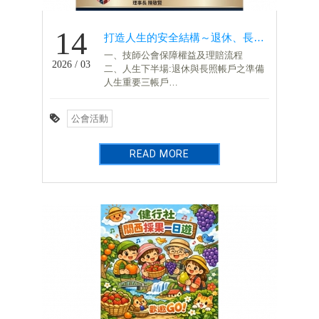
14
打造人生的安全結構～退休、長照與傳承的財務藍圖
一、技師公會保障權益及理賠流程
2026 / 03
二、人生下半場:退休與長照帳戶之準備
人生重要三帳戶
醫療金帳戶：守護健康的堅實後盾
退休金帳戶：開啟人生的精彩下半場
公會活動
長照金帳戶：優雅老去的尊嚴保障
三、贈與稅與遺產稅結構
四、保險規劃的六大核心
READ MORE
五、法律賦予的權利
六、稅務地雷與訣竅
七、複利與時間的力量
八、確定安心的退休人生