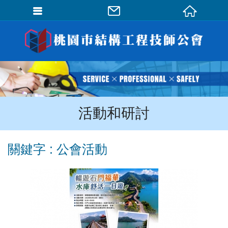
會員登入
會員登入(燈箱)
加入會員
忘記密碼
活動和研討
密碼修改
訂單查詢
關鍵字 : 公會活動
個人資料修改
會員登出
填寫匯款通知