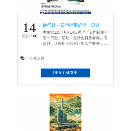
14
健行社－石門福華舒活一日遊
本會於115年6月14日辦理「石門福華舒
2026 / 06
活一日遊」活動，邀請會員及眷屬共同
參與。活動期間除享用飯店早餐外，並
體驗館內各項休閒設施，藉由輕鬆愉快
的聯誼活動，促進會員間交流互動及情
公會活動
誼聯繫。
READ MORE