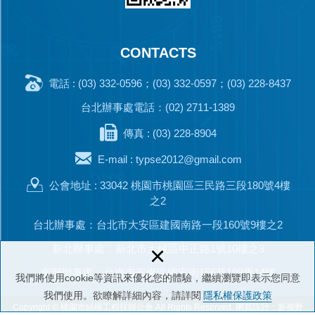
CONTACTS
電話 : (03) 332-0596；(03) 332-0597；(03) 228-8437
台北辦事處電話：(02) 2711-1389
傳真 : (03) 228-8904
E-mail :
typse2012@gmail.com
公會地址 : 33042 桃園市桃園區三民路三段180號4樓
之2
台北辦事處：台北市大安區建國南路一段160號9樓之2
×
新北辦事處：新北市土城區中正路1號10樓之3
南部辦事處：台南市安南區國安街156巷198弄14號
我們將使用cookie等資訊來優化您的體驗，繼續瀏覽即表示您同意
我們使用。欲瞭解詳細內容，請詳閱
隱私權保護政策
Copyright © 桃園市結構工程技師公會 All Rights Reserved.
網頁設計：新視野