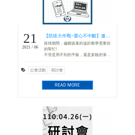
21
【防疫大作戰~愛心不中斷】邀請您一起捐贈二手平板&筆電!(活動已截止)
疫情期間，偏鄉孩童的遠距教學需要你
2021 / 06
的幫忙!
不管是用不到的平板，還是多餘的筆電
願意捐贈
歡迎送至桃園市結構工程技師公會
公會活動
研討會
(03)332-0596
我們幫你捐贈至宜花DOC或其他需要的
單位
READ MORE
讓孩童們的學習不中斷!