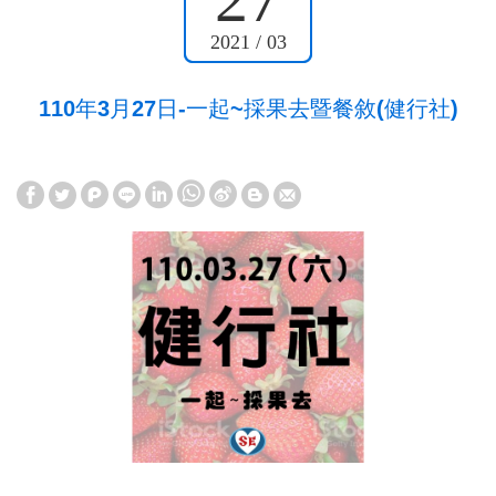
2021 / 03
110年3月27日-一起~採果去暨餐敘(健行社)