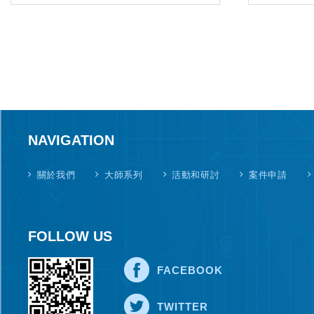
複雜工程情境時所需要的取捨與倫
理判斷。
同樣地，ESG 也不能只停留在口
號或報告書格式。對工程專業來
說，ESG 應該被落實在低碳材
料、資源效率、耐震安全、災害風
險降低、使用者福祉、資料透明、
責任可追溯與專業治理之中。換句
話說，ESG 最終應該回到工程本
質：讓工程更安全、更透明、更永
NAVIGATION
續，也更能對社會負責。
因此，我認為公會未來應該扮演更
積極的專業治理平台角色。一方面
關於我們
大師系列
活動和研討
案件申請
協助會員建立 AI 使用的合理邊
界，避免專業責任模糊、資料外洩
或年輕工程師過度依賴工具；另一
方面，也應該逐步建立 ESG 工程
FOLLOW US
服務的查核格式、案例知識庫、教
育訓練與責任追溯流程，讓會員不
是被動面對趨勢，而是主動掌握新
FACEBOOK
的專業價值。
真正重要的不是追逐 AI 或 ESG 這
些新名詞，而是公會能否協助技師
TWITTER