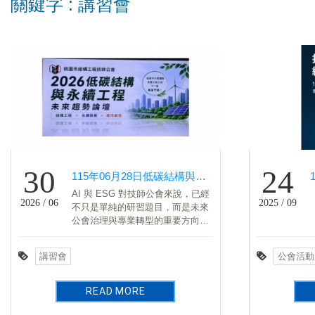
關鍵字 : 講習會
30
24
115年06月28日低碳結構與永續工程的未來趨勢論壇
AI 與 ESG 對技師公會來說，已經
2026 / 06
2025 / 09
不只是單純的研習題目，而是未來
公會治理與專業轉型的重要方向。
AI 的確會改變工程服務的流程，例
如資料整理、規範查詢、會議紀
講習會
公會活動
錄、報告初稿、圖說與計算書一致
性檢查，都會逐漸受到影響。但 AI
再怎麼進步，也不能取代技師對現
READ MORE
場條件的判斷、對公共安全的責
任、對簽證成果的承擔，以及面對