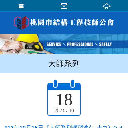
會員登入
會員登入(燈箱)
加入會員
忘記密碼
大師系列
密碼修改
訂單查詢
個人資料修改
18
會員登出
2024 / 10
填寫匯款通知
113年10月18日『大師系列講習會(二十九)-０４