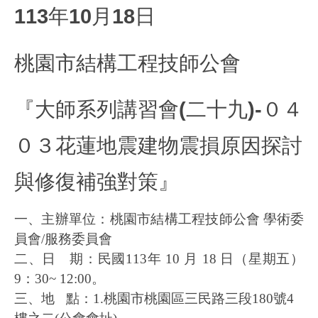
113年10月18日
桃園市結構工程技師公會
『大師系列講習會(二十九)-０４
０３花蓮地震建物震損原因探討
與修復補強對策』
一、主辦單位：桃園市結構工程技師公會
學術委
員會
/
服務委員會
二、日
期：民國
113
年
10
月
18
日（星期五）
9
：
30~ 12:00
。
三、地
點：
1.
桃園市桃園區三民路三段
180
號
4