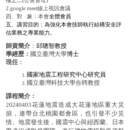
樓之二
(
公會會址
)
2.google meet
線上視訊會議
四、對
象：本會
全體會員
五、講習目的：為強化本會技師執行結構安全評
估業務之專業能力。
師資簡介
：
邱聰智教授
學經歷：
國立臺灣大學
博士
現任
：
國家地震工程研究中心研究員
國立臺灣科技大學合聘教授
課程簡介：
20240403
花蓮地震造成大花蓮地區重大災
損，連帶台北桃園都會區，也引發不少災
情。地震發生後，國震中心與紐西蘭、日本